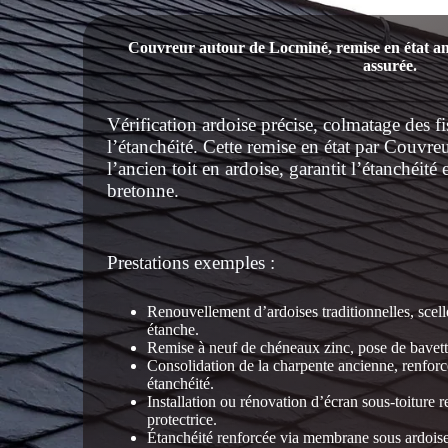
Couvreur autour de Locminé, remise en état anci
assurée.
Vérification ardoise précise, colmatage des f
l’étanchéité. Cette remise en état par Couvr
l’ancien toit en ardoise, garantit l’étanchéité e
bretonne.
Prestations exemples :
Renouvellement d’ardoises traditionnelles, scell
étanche.
Remise à neuf de chéneaux zinc, pose de bavett
Consolidation de la charpente ancienne, renforc
étanchéité.
Installation ou rénovation d’écran sous-toiture r
protectrice.
Étanchéité renforcée via membrane sous ardoise