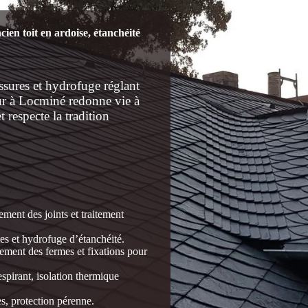
en toit en ardoise, étanchéité
issures et hydrofuge réglant
eur à Locminé redonne vie à
t respecte la tradition
ement des joints et traitement
es et hydrofuge d’étanchéité.
ement des fermes et fixations pour
espirant, isolation thermique
s, protection pérenne.