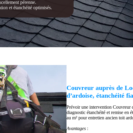
 scellement pérenne.
tion et étanchéité optimisés.
Couvreur auprès de Loc
d’ardoise, étanchéité fia
Prévoir une intervention Couvreur d
diagnostic étanchéité et remise en é
au m² pour entretien ancien toit ard
Avantages
: