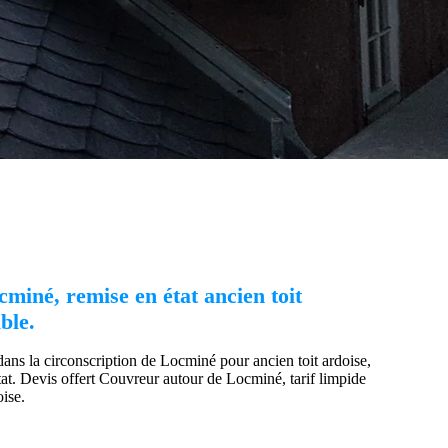
miné, remise en état ancien toit
ble.
ans la circonscription de Locminé pour ancien toit ardoise,
tat. Devis offert Couvreur autour de Locminé, tarif limpide
oise.