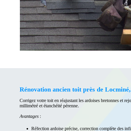
Rénovation ancien toit près de Locminé,
Corrigez votre toit en réajustant les ardoises bretonnes et r
millimétré et étanchéité pérenne.
Avantages
:
Réfection ardoise précise, correction complète des infil