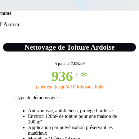
cminé
 d’Armor.
Nettoyage de Toiture Ardoise
A partir de
7.80€/m²
936
*
€
paiement jusqu’à 10 fois sans frais
Type de démoussage :
Anti-mousse, anti-lichens, protège l’ardoise
Environ 120m² de toiture pour une maison de
100 m²
Application par pulvérisation préservant les
matériaux
Morbihan / Côtes d’Armor