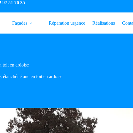
2 97 51 76 35
Façades
Réparation urgence
Réalisations
Conta
 toit en ardoise
étanchéité ancien toit en ardoise