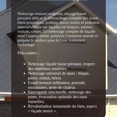
Nettoyage manuel exigeant, rinçage basse
pression délicat et débouchage complet des joints
ôtent poussières, pollens, traces noires et pollution
atmosphérique sur façades en briques, pierres,
enduits, crépis. Ce nettoyage complet de façade
rend l’aspect initial, préserve l’isolation murale et
prépare la surface pour le futur traitement
hydrofuge.
Plus-values :.
Nettoyage façade basse pression, respect
des matériaux sensibles.
Nettoyage universel de murs : brique,
pierre, enduit, béton.
Empêchement infiltration, porosité,
moisissures, perte de chaleur.
Sauvegarde structurelle, nettoyage des
joints, évacuation optimale des eaux
ruisselées.
Revalorisation instantanée du bien, aspect
« façade neuve ».